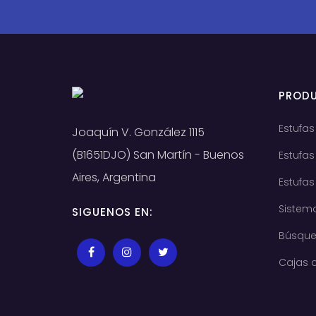
PROD
Estufas
Joaquín V. González 1115
(B1651DJO) San Martín - Buenos
Estufas
Aires, Argentina
Estufa
Sistem
SIGUENOS EN:
Búsque
Cajas d