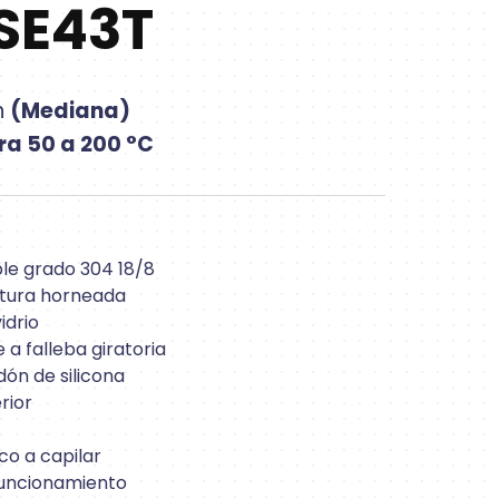
SE43T
n
(Mediana)
a 50 a 200 °C
ble grado 304 18/8
intura horneada
idrio
e a falleba giratoria
dón de silicona
rior
co a capilar
 funcionamiento